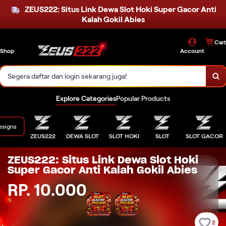
ZEUS222: Situs Link Dewa Slot Hoki Super Gacor Anti
Akses daftar dan login Seremonial
Kalah Gokil Abies
Main slot terlengkap Indonesia
Cart
Shop
Account
Bonus berlimpah setiap hari update!
Segera daftar dan login sekarang juga!
Explore Categories
Popular Products
esigns
ZEUS222
DEWA SLOT
SLOT HOKI
SLOT
SLOT GACOR
ZEUS222: Situs Link Dewa Slot Hoki
Super Gacor Anti Kalah Gokil Abies
RP. 10.000
2