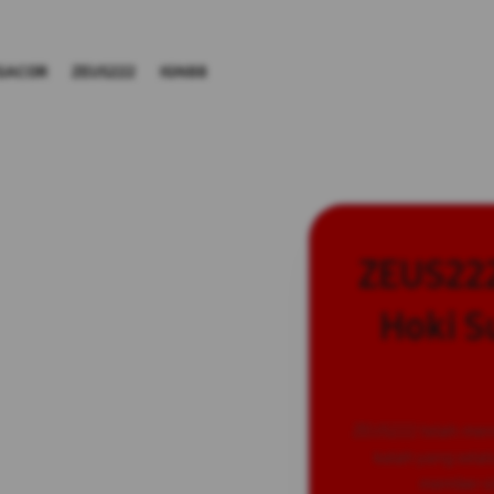
 GACOR
ZEUS222
IGN88
ZEUS222
Hoki S
ZEUS222 telah meno
kalah yang sela
member slo