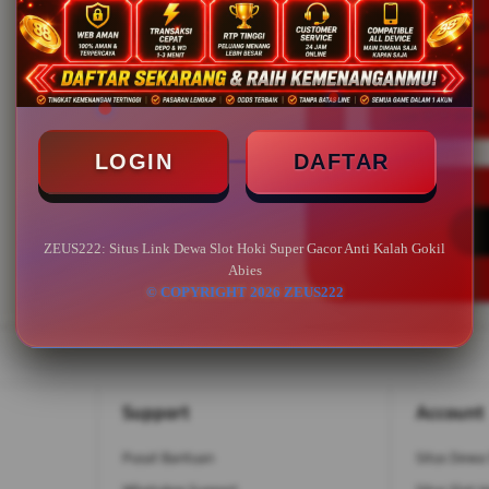
Depo Minimal
Wede Minima
Live RTP 98% 
LOGIN
DAFTAR
ZEUS222: Situs Link Dewa Slot Hoki Super Gacor Anti Kalah Gokil
Abies
© COPYRIGHT 2026 ZEUS222
Support
Account
Pusat Bantuan
Situs Dewa 