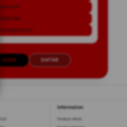
 Rp10.000
l Rp50.000
Tertinggi Hari Ini
LOGIN
DAFTAR
Information
Slot
Panduan Akses