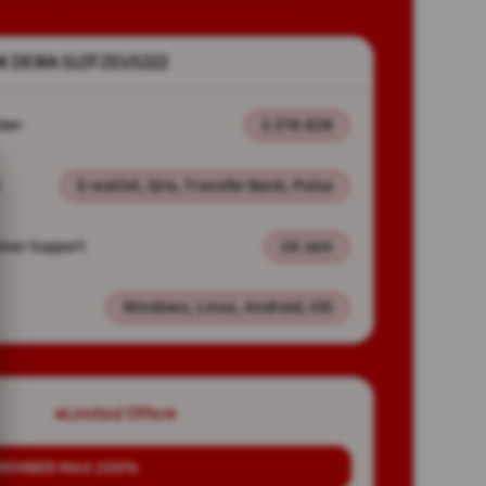
NK DEWA SLOT ZEUS222
ber
2.218.828
E-wallet, Qris, Transfer Bank, Pulsa
mer Support
24 Jam
Windows, Linux, Android, iOS
Limited Offer
MEMBER MAX 200%