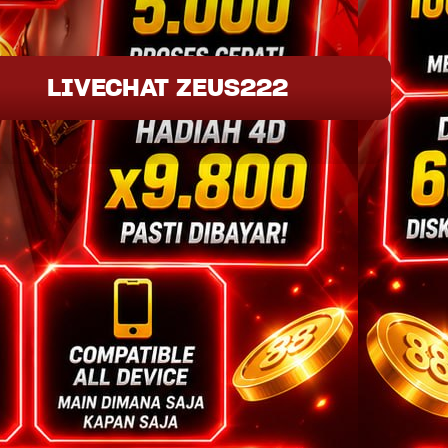
LIVECHAT ZEUS222