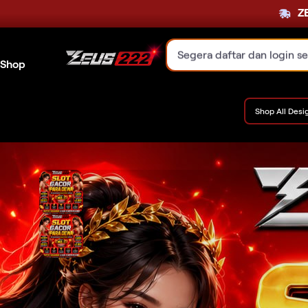
ZE
Segera daftar dan login s
Shop
Shop All Desi