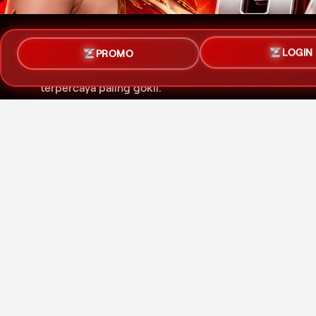
ZEUS222: Situs Li
LOGIN
PROMO
ZEUS222
telah menobatkan sebagai situs link dewa s
terpercaya paling gokil.
Apakah ZEUS222 merupak
Kenapa member slot sela