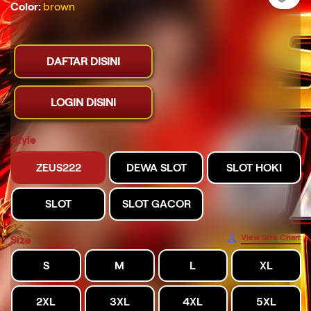
Color:
brown
DAFTAR DISINI
LOGIN DISINI
Style
ZEUS222
DEWA SLOT
SLOT HOKI
SLOT
SLOT GACOR
View Size Chart
Size
S
M
L
XL
2XL
3XL
4XL
5XL