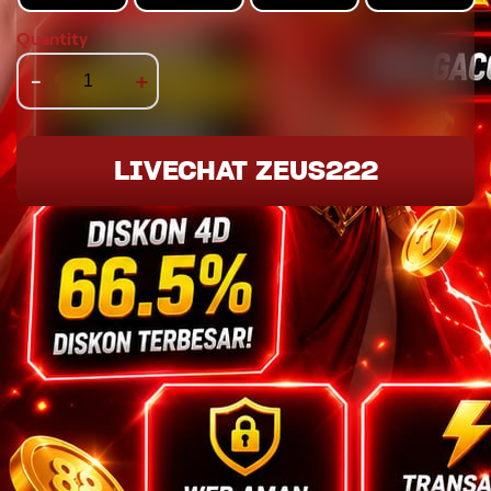
Quantity
-
+
LIVECHAT ZEUS222