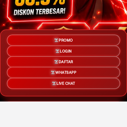
PROMO
ZEUS222: Situs Link Dewa Slot
LOGIN
Hoki Super Gacor Anti Kalah
Gokil Abies
DAFTAR
ZEUS222
telah menobatkan sebagai situs link dewa slot
WHATSAPP
super hoki anti kalah yang selalu memberikan berbagai
keuntungan bagi seluruh member slot gacor indonesia
LIVE CHAT
terpercaya paling gokil.
FAQ ZEUS222