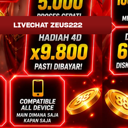
LIVECHAT ZEUS222