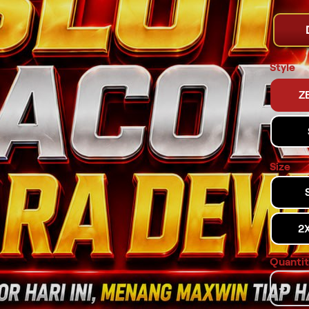
Style
Z
Size
2
Quantit
-