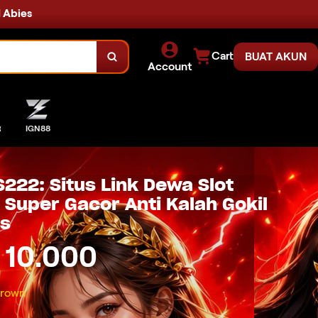
l Abies
Cart
BUAT AKUN
Account
R
IGN88
222: Situs Link Dewa Slot
 Super Gacor Anti Kalah Gokil
es
. 10.000
rown