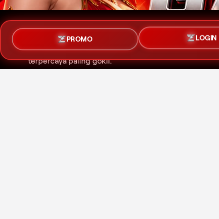
ZEUS222: Situs Li
LOGIN
PROMO
ZEUS222
telah menobatkan sebagai situs link dewa s
terpercaya paling gokil.
Apakah ZEUS222 merupak
Kenapa member slot sela